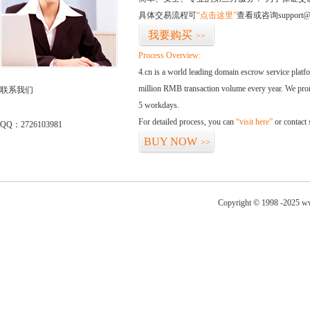
具体交易流程可
“点击这里”
查看或咨询support@
我要购买
>>
Process Overview:
4.cn is a world leading domain escrow service plat
million RMB transaction volume every year. We promi
联系我们
5 workdays.
For detailed process, you can
“visit here”
or contact
QQ：2726103981
BUY NOW
>>
Copyright © 1998 -2025 ww