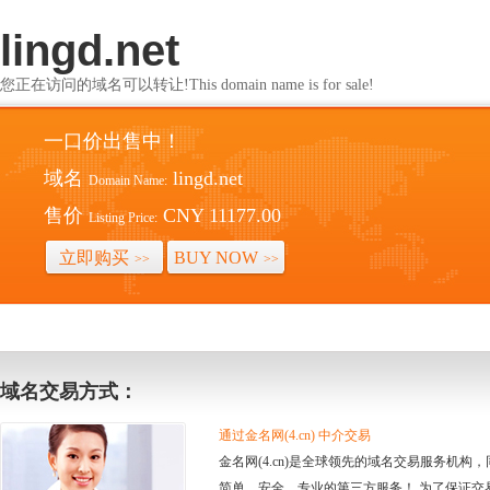
lingd.net
您正在访问的域名可以转让!This domain name is for sale!
一口价出售中！
域名
lingd.net
Domain Name:
售价
CNY 11177.00
Listing Price:
立即购买
BUY NOW
>>
>>
域名交易方式：
通过金名网(4.cn) 中介交易
金名网(4.cn)是全球领先的域名交易服务机
简单、安全、专业的第三方服务！ 为了保证交